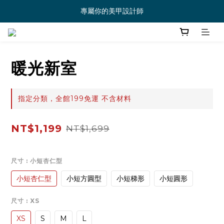
專屬你的美甲設計師
暖光新室
指定分類，全館199免運 不含材料
NT$1,199
NT$1,699
尺寸
: 小短杏仁型
小短杏仁型
小短方圓型
小短梯形
小短圓形
尺寸
: XS
XS
S
M
L