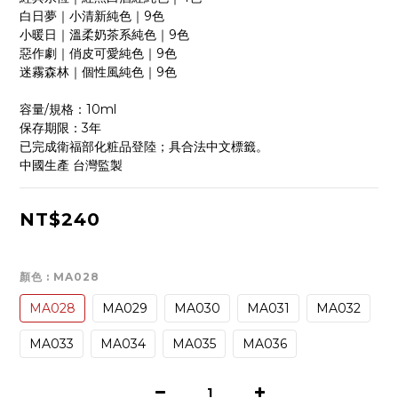
白日夢｜小清新純色｜9色
小暖日｜溫柔奶茶系純色｜9色
惡作劇｜俏皮可愛純色｜9色
迷霧森林｜個性風純色｜9色
容量/規格：10ml
保存期限：3年
已完成衛福部化粧品登陸；具合法中文標籤。
中國生產 台灣監製
NT$240
顏色
: MA028
MA028
MA029
MA030
MA031
MA032
MA033
MA034
MA035
MA036