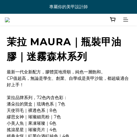
專屬你的美甲設計師
茉拉 MAURA｜瓶裝甲油
膠｜迷霧森林系列
最新一代全新配方，膠體質地滑順，純色一層飽和。
CP值超高，無論是學生、創業、自學或是美甲沙龍，都超級適合
好上手！
茉拉品牌系列，72色內含色彩：
潘朵拉的寶盒｜琉璃色系｜7色
天使羽毛｜裸透色系｜8色
繆思女神｜璀璨細亮粉｜7色
小美人魚｜果凍璀璨｜6色
搖滾星星｜璀璨亮片｜4色
經典永恆｜紅黑白酒紅純色｜4色