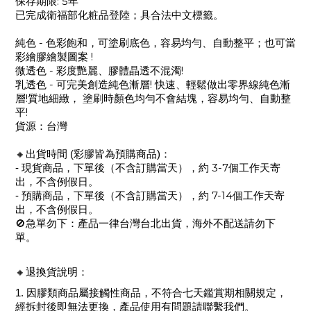
: 5
保存期限
年
已完成衛福部化粧品登陸；具合法中文標籤。
-
純色
色彩飽和，可塗刷底色，容易均勻、自動整平；也可當
!
彩繪膠繪製圖案
-
!
微透色
彩度艷麗、膠體晶透不混濁
-
!
乳透色
可完美創造純色漸層
快速、輕鬆做出零界線純色漸
!
層
質地細緻， 塗刷時顏色均勻不會結塊，容易均勻、自動整
!
平
貨源：台灣
🔸
出貨時間 (彩膠皆為預購商品)：
3-7
- 現貨商品，下單後（不含訂購當天），約
個工作天寄
出，不含例假日。
7-14
- 預購商品，下單後
（不含訂購當天）
，約
個工作天寄
出，不含例假日。
🚫
急單勿下：產品一律台灣台北出貨，海外不配送請勿下
單。
🔸
退換貨說明：
1.
因膠類商品屬接觸性商品，不符合七天鑑賞期相關規定，
經拆封後即無法更換，產品使用有問題請聯繫我們。