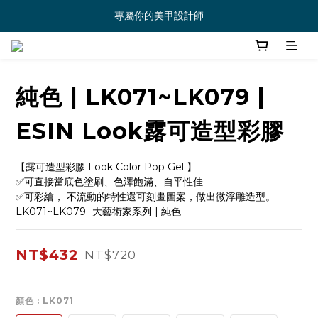
專屬你的美甲設計師
純色 | LK071~LK079 |
ESIN Look露可造型彩膠
【露可造型彩膠 Look Color Pop Gel 】
✅可直接當底色塗刷、色澤飽滿、自平性佳
✅可彩繪， 不流動的特性還可刻畫圖案，做出微浮雕造型。
LK071~LK079 -大藝術家系列 | 純色
NT$432
NT$720
顏色
: LK071