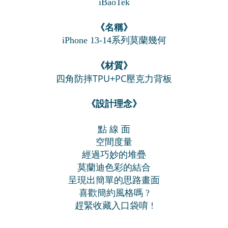
iBaoTek
《名稱》
iPhone 13-14系列莫蘭幾何
《材質》
四角防摔TPU+PC壓克力背板
《設計理念》
點 線 面
空間度量
經過巧妙的堆疊
莫蘭迪色彩的結合
呈現出簡單的思路畫面
喜歡簡約風格嗎 ?
趕緊收藏入口袋唷 !