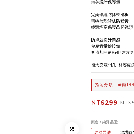
精美設計保護殼
完美環繞防摔軟邊框
精緻硬殼背板防變黃
鏡頭增高保護凸起鏡頭
防摔並提升美感
金屬音量鍵按鈕
側邊加開吊飾孔!更方
增大充電開孔  相容更
指定分類，全館19
NT$299
NT$
顏色
: 純淨晶透
純淨晶透
黑鑽時