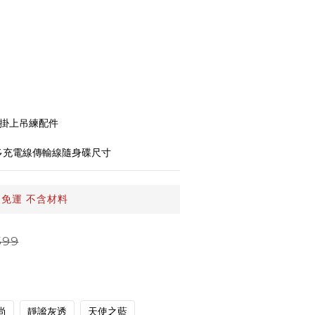
便掛上吊練配件
多充電線傳輸線隨身碟尺寸
9免運 不含材料
599
尚
靜謐灰透
天使之藍