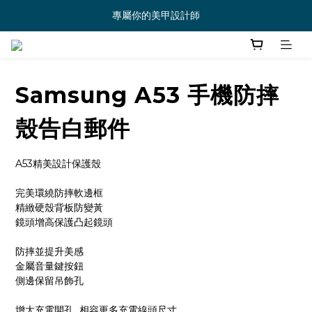
專屬你的美甲設計師
Samsung A53 手機防摔
殼告白郵件
A53精美設計保護殼
完美環繞防摔軟邊框
精緻硬殼背板防變黃
鏡頭增高保護凸起鏡頭
防摔並提升美感
金屬音量鍵按鈕
側邊保留吊飾孔
增大充電開孔  相容更多充電線頭尺寸