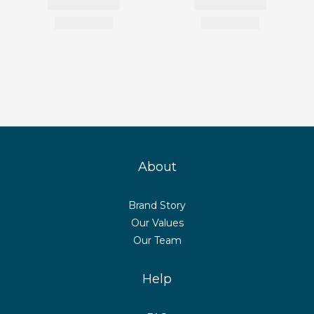
About
Brand Story
Our Values
Our Team
Help