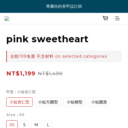
專屬你的美甲設計師
pink sweetheart
全館199免運 不含材料 on selected categories
NT$1,199
NT$1,499
甲型
: 小短杏仁型
小短杏仁型
小短方圓型
小短梯型
小短圓形
Size
: XS
XS
S
M
L