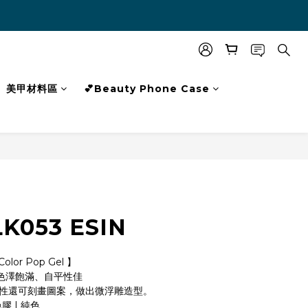
美甲材料區
💕Beauty Phone Case
BUY NOW
K053 ESIN
lor Pop Gel 】
色澤飽滿、自平性佳
特性還可刻畫圖案，做出微浮雕造型。
色膠 | 純色