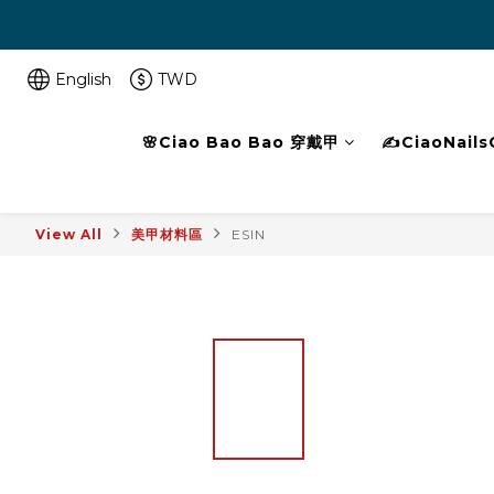
English
TWD
🌸Ciao Bao Bao 穿戴甲
✍️CiaoNails
View All
美甲材料區
ESIN