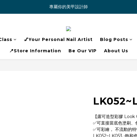
專屬你的美甲設計師
Class
💅Your Personal Nail Artist
Blog Posts
📍Store Information
Be Our VIP
About Us
LK052~L
【露可造型彩膠 Look Co
✅可直接當底色塗刷、
✅可彩繪， 不流動的
LK052~LK053 -飽和