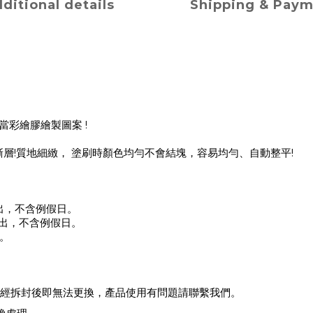
ditional details
Shipping & Pay
!
當彩繪膠繪製圖案
!
!
漸層
質地細緻， 塗刷時顏色均勻不會結塊，容易均勻、自動整平
出，不含例假日。
出，不含例假日。
。
經拆封後即無法更換，產品使用有問題請聯繫我們。