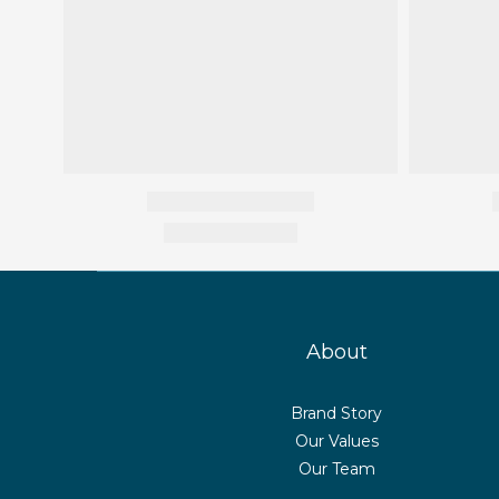
About
Brand Story
Our Values
Our Team