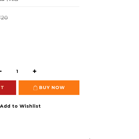
720
RT
BUY NOW
Add to Wishlist