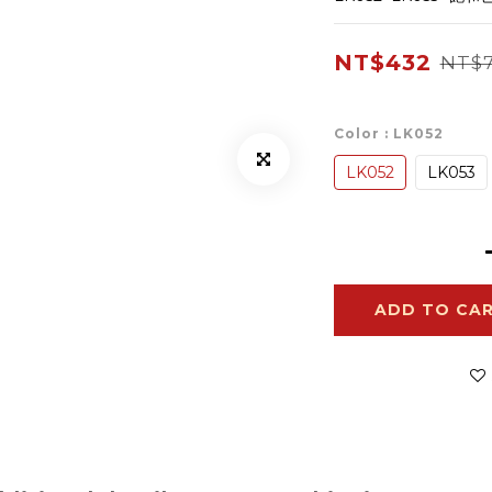
NT$432
NT$
Color
: LK052
LK052
LK053
ADD TO CA