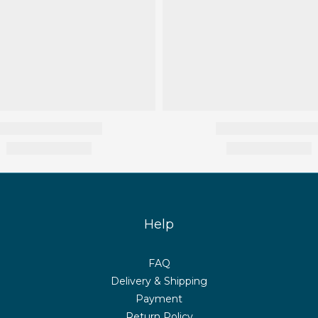
Help
FAQ
Delivery & Shipping
Payment
Return Policy