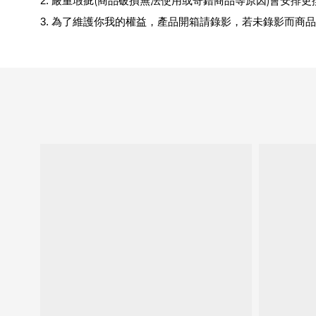
(
)
2.
嚴重瑕疵
商品破損無法使用或寄錯商品等原因
會安排更
3.
為了維護你我的權益，產品開箱請錄影，若未錄影而商品