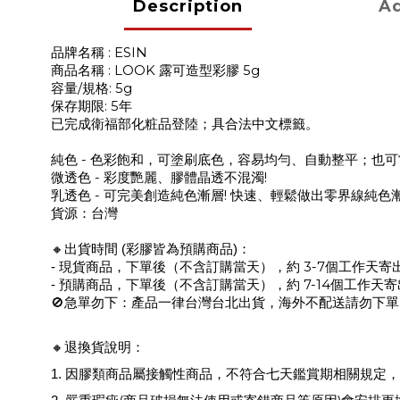
Description
Ad
: ESIN
品牌名稱
: LOOK
5g
商品名稱
露可造型彩膠
/
: 5g
容量
規格
: 5
保存期限
年
已完成衛福部化粧品登陸；具合法中文標籤。
-
純色
色彩飽和，可塗刷底色，容易均勻、自動整平；也可
-
!
微透色
彩度艷麗、膠體晶透不混濁
-
!
乳透色
可完美創造純色漸層
快速、輕鬆做出零界線純色
貨源：台灣
🔸
出貨時間 (彩膠皆為預購商品)：
3-7
- 現貨商品，下單後（不含訂購當天），約
個工作天寄
7-14
- 預購商品，下單後
（不含訂購當天）
，約
個工作天寄
🚫
急單勿下：產品一律台灣台北出貨，海外不配送請勿下單
🔸
退換貨說明：
1.
因膠類商品屬接觸性商品，不符合七天鑑賞期相關規定，