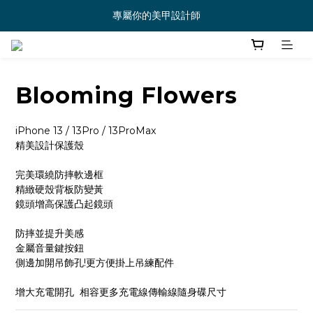
專屬你的美甲設計師
Blooming Flowers
iPhone 13 / 13Pro / 13ProMax
精美設計保護殼
完美環繞防摔軟邊框
精緻硬殼背板防變黃
鏡頭增高保護凸起鏡頭
防摔並提升美感
金屬音量鍵按鈕
側邊加開吊飾孔!更方便掛上吊練配件
增大充電開孔  相容更多充電線傳輸線隨身碟尺寸